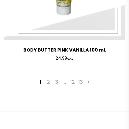
BODY BUTTER PINK VANILLA 100 mL
24.99
د.ت
1
2
3
…
12
13