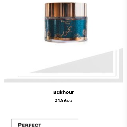
Bakhour
24.99
د.ت