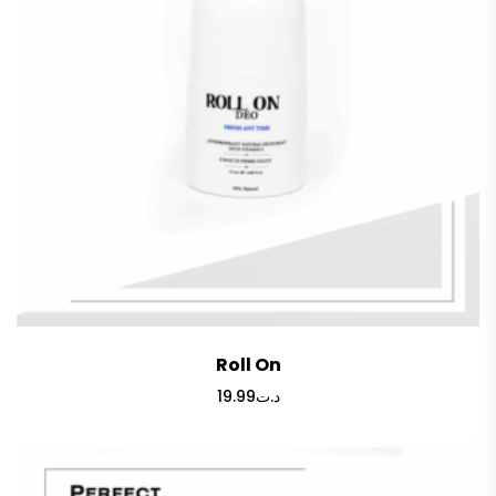
Roll On
19.99
د.ت