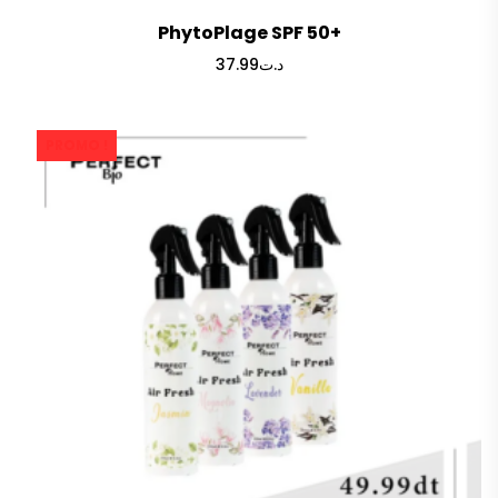
PhytoPlage SPF 50+
37.99
د.ت
PROMO !