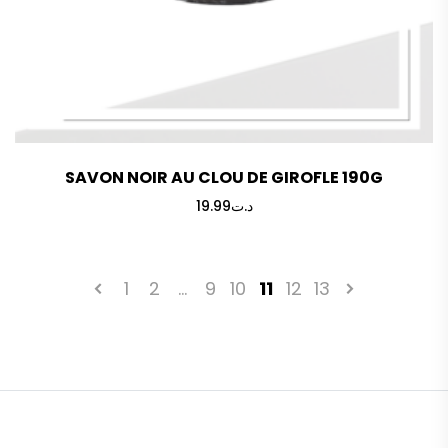
SAVON NOIR AU CLOU DE GIROFLE 190G
19.99
د.ت
1
2
…
9
10
11
12
13