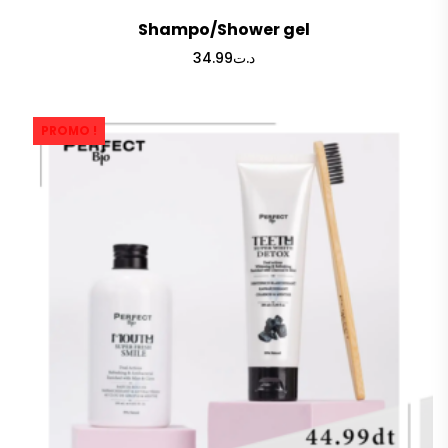
Shampo/Shower gel
34.99
د.ت
PROMO !