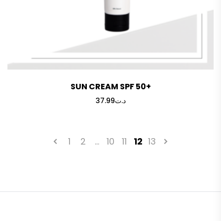
SUN CREAM SPF 50+
37.99
د.ت
1
2
…
10
11
12
13