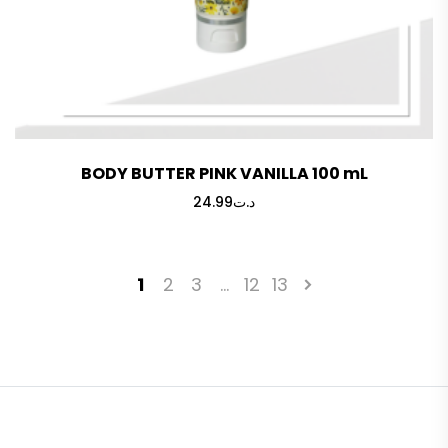
BODY BUTTER PINK VANILLA 100 mL
24.99
د.ت
1
2
3
…
12
13