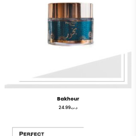
Bakhour
24.99
د.ت