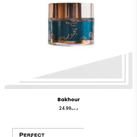
Bakhour
24.99
د.ت