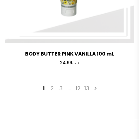
BODY BUTTER PINK VANILLA 100 mL
24.99
د.ت
1
2
3
…
12
13