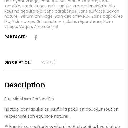
Nettoyant visage
,
Peau douce
,
Peau éclatante
,
Peau
sensible
,
Produits naturels Tunisie
,
Protection solaire bio
,
Routine beauté bio
,
Sans parabènes
,
Sans sulfates
,
Savon
naturel
,
Sérum anti-âge
,
Soin des cheveux
,
Soins capillaires
bio
,
Soins corps
,
Soins naturels
,
Soins réparateurs
,
Soins
visage
,
Vegan
,
Zéro déchet
PARTAGER:
DESCRIPTION
AVIS (0)
Description
Eau Micellaire Perfect Bio
Nettoie, démaquille et purifie la peau en douceur tout en
respectant son équilibre naturel.
🌹 Enrichie en collagène, vitamine E, glycérine, hydrolat de