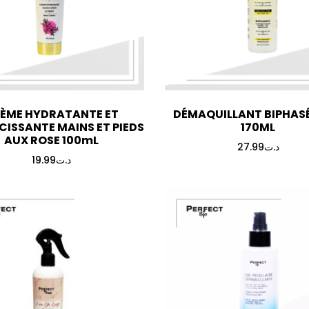
ÈME HYDRATANTE ET
DÉMAQUILLANT BIPHASÉ 
CISSANTE MAINS ET PIEDS
170ML
AUX ROSE 100mL
27.99
د.ت
19.99
د.ت