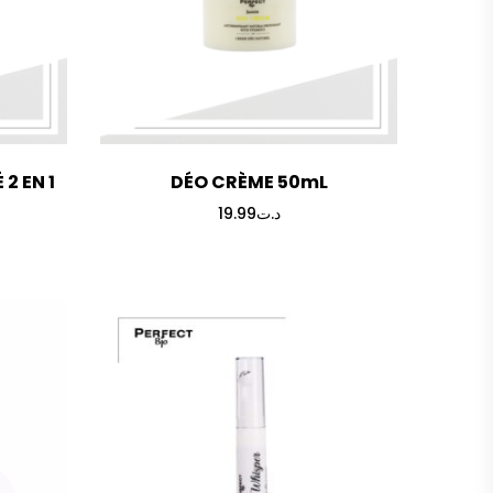
2 EN 1
DÉO CRÈME 50mL
19.99
د.ت