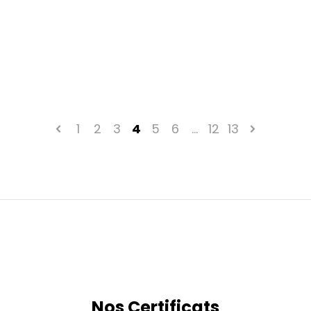
1
2
3
4
5
6
…
12
13
Nos Certificats