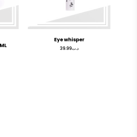
Eye whisper
0ML
39.99
د.ت