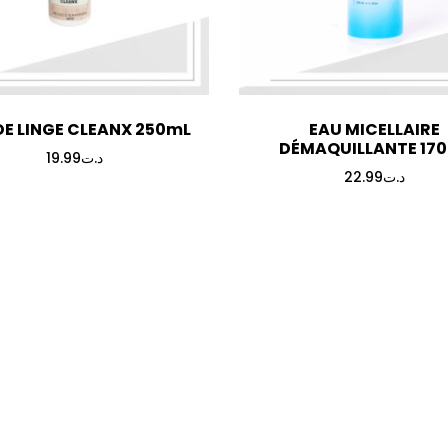
DE LINGE CLEANX 250mL
EAU MICELLAIRE
DÉMAQUILLANTE 17
19.99
د.ت
22.99
د.ت