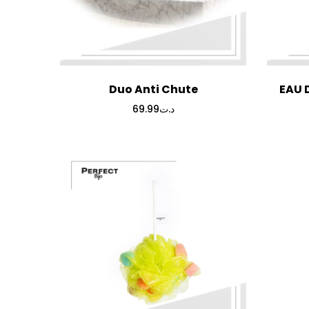
Duo Anti Chute
EAU 
69.99
د.ت