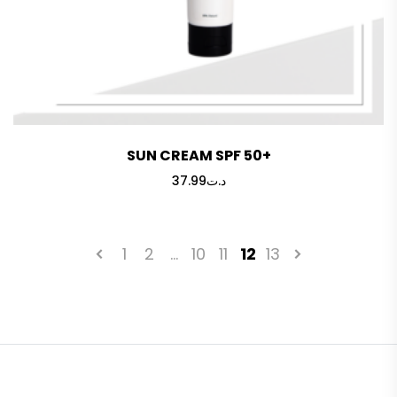
SUN CREAM SPF 50+
37.99
د.ت
1
2
…
10
11
12
13