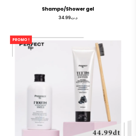
Shampo/Shower gel
34.99
د.ت
PROMO !