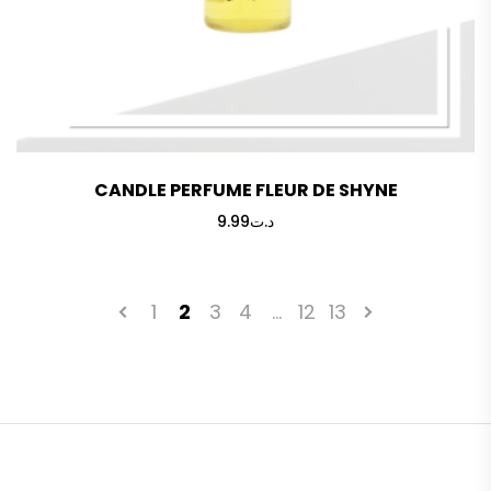
CANDLE PERFUME FLEUR DE SHYNE
9.99
د.ت
1
2
3
4
…
12
13