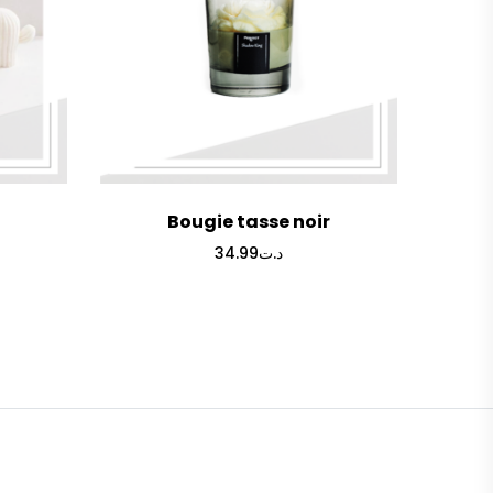
Bougie tasse noir
Plage
34.99
د.ت
de
rix :
د.ت.99
à
د.ت14.99