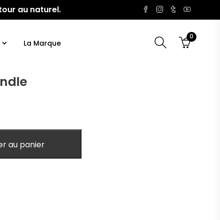
tour au naturel.
0
La Marque
ndle
er au panier