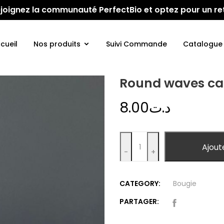
 Rejoignez la communauté PerfectBio et optez pour un re
cueil
Nos produits
Suivi Commande
Catalogue
Round waves ca
8.00
د.ت
Quantity
Ajout
-
+
CATEGORY:
Bougie
PARTAGER: