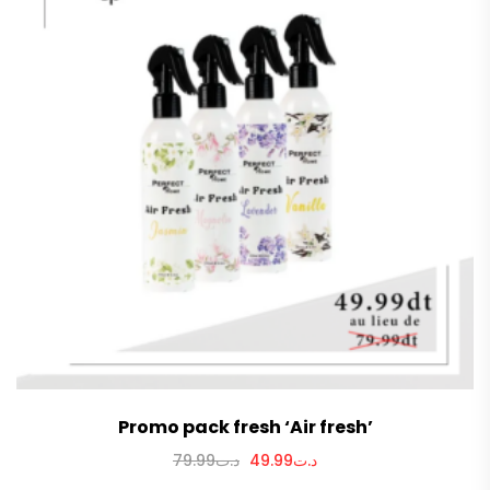
Promo pack fresh ‘Air fresh’
Le
Le
79.99
د.ت
49.99
د.ت
prix
prix