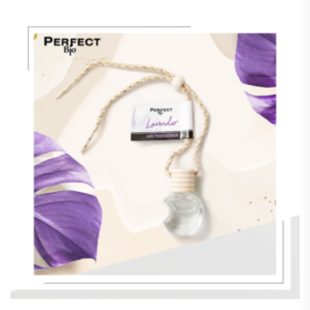
initial
actuel
était :
est :
د.ت49.99.
د.ت79.99.