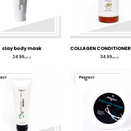
clay body mask
COLLAGEN CONDITIONER
24.99
د.ت
34.99
د.ت