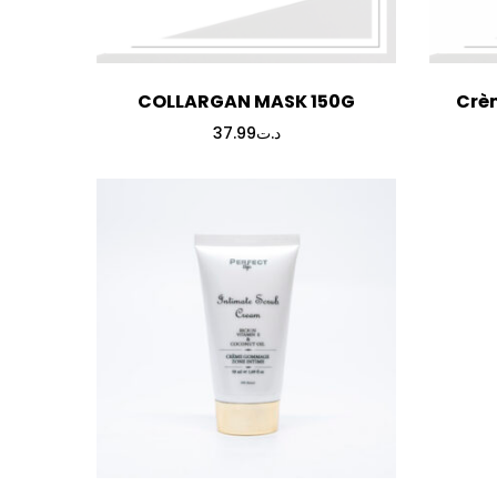
COLLARGAN MASK 150G
Crèm
37.99
د.ت