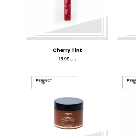
Cherry Tint
18.99
د.ت