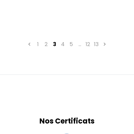
1
2
3
4
5
…
12
13
Nos Certificats