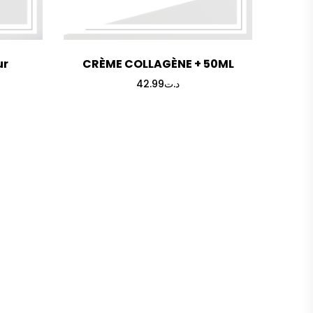
ur
CRÈME COLLAGÈNE + 50ML
42.99
د.ت