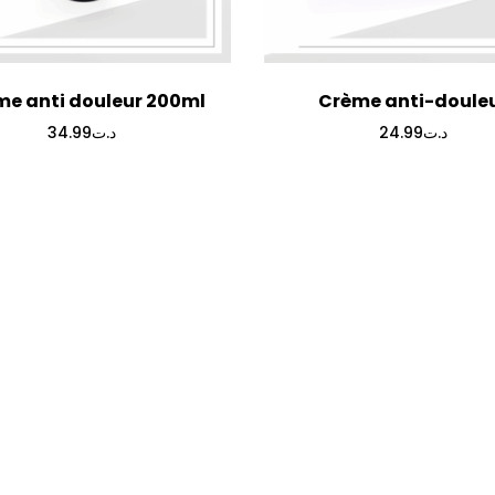
e anti douleur 200ml
Crème anti-doule
34.99
د.ت
24.99
د.ت