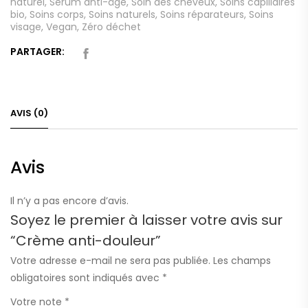
naturel
,
Sérum anti-âge
,
Soin des cheveux
,
Soins capillaires
bio
,
Soins corps
,
Soins naturels
,
Soins réparateurs
,
Soins
visage
,
Vegan
,
Zéro déchet
PARTAGER:
AVIS (0)
Avis
Il n’y a pas encore d’avis.
Soyez le premier à laisser votre avis sur
“Crème anti-douleur”
Votre adresse e-mail ne sera pas publiée.
Les champs
obligatoires sont indiqués avec
*
Votre note
*