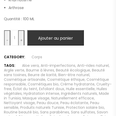
Arthrose
Quantité : 100 ML
Quantity
Ajouter au panier
-
+
CATEGORY:
Corps
TAGS:
Aloe vera
,
Anti-imperfections
,
Anti-rides naturel
,
Argile verte
,
Baume à lèvres
,
Beauté écologique
,
Beauté
sans toxines
,
Beurre de karité
,
Bien-être naturel
,
Cosmétique artisanale
,
Cosmétique éthique
,
Cosmétique
responsable
,
Cosmétiques bio
,
Crème hydratante
,
Cruelty-
free
,
Éclat du teint
,
Exfoliant doux
,
Huile essentielle
,
Huiles
végétales
,
Hydratation intense
,
Ingrédients naturels
,
Made
in Tunisia
,
Masque visage
,
Naturellement efficace
,
Nettoyant visage
,
Peau douce
,
Peau éclatante
,
Peau
sensible
,
Produits naturels Tunisie
,
Protection solaire bio
,
Routine beauté bio
,
Sans parabènes
,
Sans sulfates
,
Savon