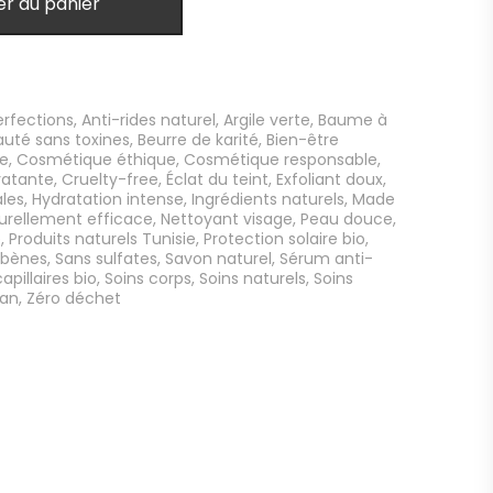
er au panier
rfections
,
Anti-rides naturel
,
Argile verte
,
Baume à
auté sans toxines
,
Beurre de karité
,
Bien-être
le
,
Cosmétique éthique
,
Cosmétique responsable
,
atante
,
Cruelty-free
,
Éclat du teint
,
Exfoliant doux
,
ales
,
Hydratation intense
,
Ingrédients naturels
,
Made
urellement efficace
,
Nettoyant visage
,
Peau douce
,
e
,
Produits naturels Tunisie
,
Protection solaire bio
,
abènes
,
Sans sulfates
,
Savon naturel
,
Sérum anti-
apillaires bio
,
Soins corps
,
Soins naturels
,
Soins
an
,
Zéro déchet