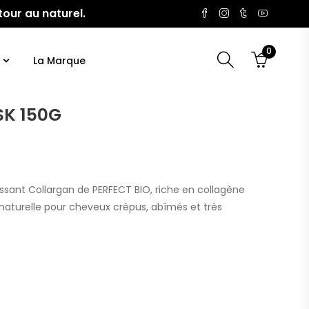
tour au naturel.
0
La Marque
K 150G
sant Collargan de PERFECT BIO, riche en collagène
 naturelle pour cheveux crépus, abîmés et très