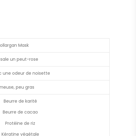
ollargan Mask
 sale un peut-rose
 une odeur de noisette
meuse, peu gras
urre de karité
urre de cacao
rotéine de riz
ratine végétale