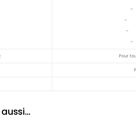
–
– Co
– P
–
:
Pour to
 aussi…