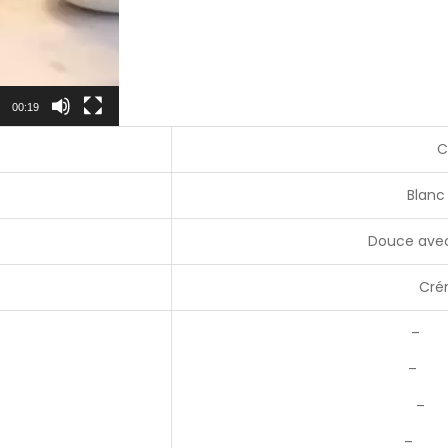
00:19
C
Blanc
Douce avec
Cré
– Be
– Be
– P
– Ké