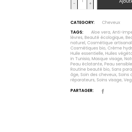
Ajout
-
+
CATEGORY:
Cheveux
TAGS:
Aloe vera
,
Anti-impe
lèvres
,
Beauté écologique
,
Be
naturel
,
Cosmétique artisana
Cosmétiques bio
,
Crème hydr
Huile essentielle
,
Huiles végét
in Tunisia
,
Masque visage
,
Nat
Peau éclatante
,
Peau sensibl
Routine beauté bio
,
Sans par
âge
,
Soin des cheveux
,
Soins c
réparateurs
,
Soins visage
,
Veg
PARTAGER: