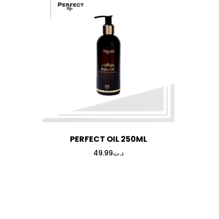
PERFECT OIL 250ML
49.99
د.ت