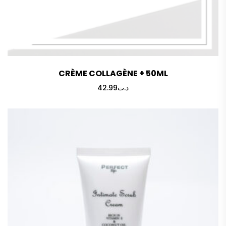
CRÈME COLLAGÈNE + 50ML
42.99
د.ت