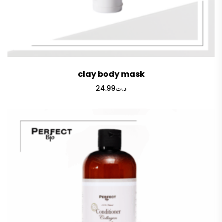
clay body mask
24.99
د.ت