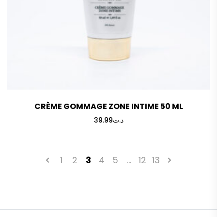
CRÈME GOMMAGE ZONE INTIME 50 ML
39.99
د.ت
1
2
3
4
5
…
12
13