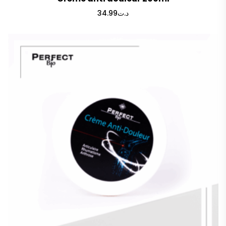
34.99
د.ت