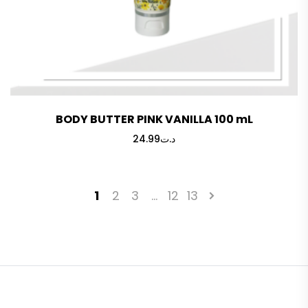
BODY BUTTER PINK VANILLA 100 mL
24.99
د.ت
1
2
3
…
12
13