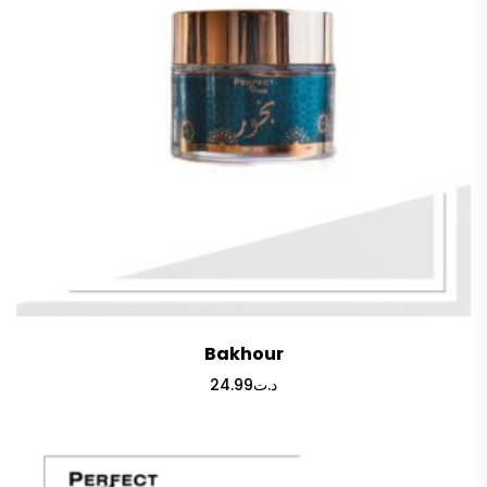
Bakhour
24.99
د.ت