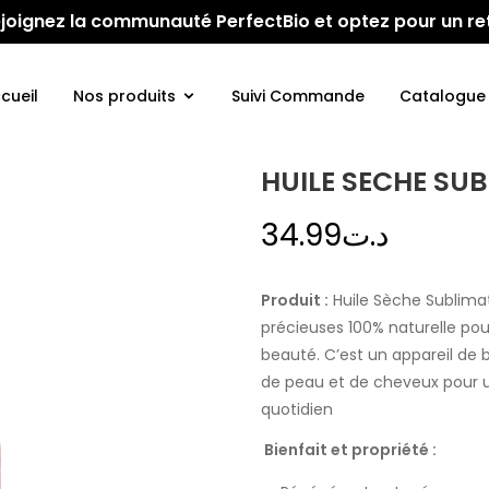
 Rejoignez la communauté PerfectBio et optez pour un re
cueil
Nos produits
Suivi Commande
Catalogue
HUILE SECHE SU
34.99
د.ت
Produit :
Huile Sèche Sublimat
précieuses 100% naturelle pour 
beauté. C’est un appareil de 
de peau et de cheveux pour u
quotidien
Bienfait et propriété :