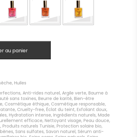
er au panier
 sèche
,
Huiles
rfections
,
Anti-rides naturel
,
Argile verte
,
Baume à
auté sans toxines
,
Beurre de karité
,
Bien-être
le
,
Cosmétique éthique
,
Cosmétique responsable
,
atante
,
Cruelty-free
,
Éclat du teint
,
Exfoliant doux
,
ales
,
Hydratation intense
,
Ingrédients naturels
,
Made
urellement efficace
,
Nettoyant visage
,
Peau douce
,
e
,
Produits naturels Tunisie
,
Protection solaire bio
,
abènes
,
Sans sulfates
,
Savon naturel
,
Sérum anti-
apillaires bio
,
Soins corps
,
Soins naturels
,
Soins