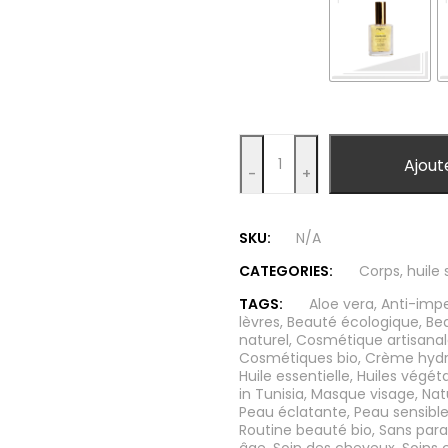
Quantity
Ajout
-
+
SKU:
N/A
CATEGORIES:
Corps
,
huile
TAGS:
Aloe vera
,
Anti-impe
lèvres
,
Beauté écologique
,
Be
naturel
,
Cosmétique artisana
Cosmétiques bio
,
Crème hydr
Huile essentielle
,
Huiles végét
in Tunisia
,
Masque visage
,
Nat
Peau éclatante
,
Peau sensibl
Routine beauté bio
,
Sans par
âge
,
Soin des cheveux
,
Soins c