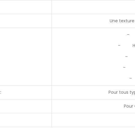
Une texture 
– 
– Huil
– H
– C
–
:
Pour tous t
Pour