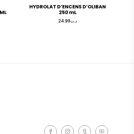
HYDROLAT D’ENCENS D’OLIBAN
0ML
250 mL
24.99
د.ت