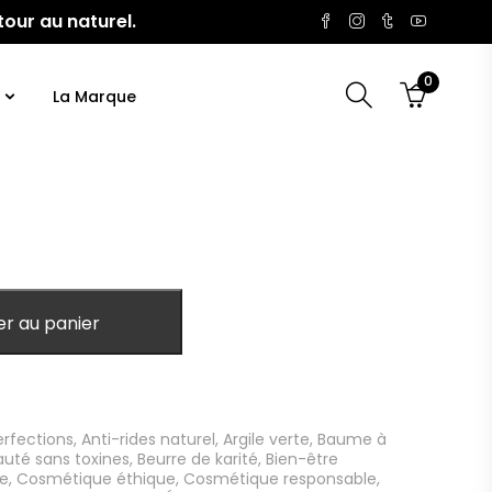
tour au naturel.
0
La Marque
er au panier
rfections
,
Anti-rides naturel
,
Argile verte
,
Baume à
auté sans toxines
,
Beurre de karité
,
Bien-être
le
,
Cosmétique éthique
,
Cosmétique responsable
,