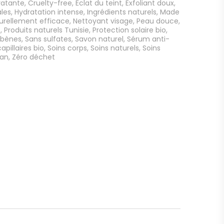
atante
,
Cruelty-free
,
Éclat du teint
,
Exfoliant doux
,
ales
,
Hydratation intense
,
Ingrédients naturels
,
Made
urellement efficace
,
Nettoyant visage
,
Peau douce
,
e
,
Produits naturels Tunisie
,
Protection solaire bio
,
abènes
,
Sans sulfates
,
Savon naturel
,
Sérum anti-
apillaires bio
,
Soins corps
,
Soins naturels
,
Soins
an
,
Zéro déchet