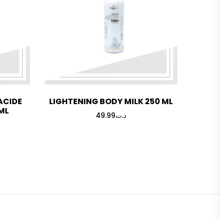
ACIDE
LIGHTENING BODY MILK 250 ML
ML
49.99
د.ت