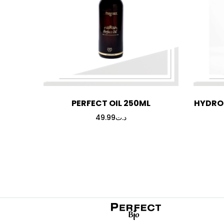
PERFECT OIL 250ML
HYDROL
49.99
د.ت