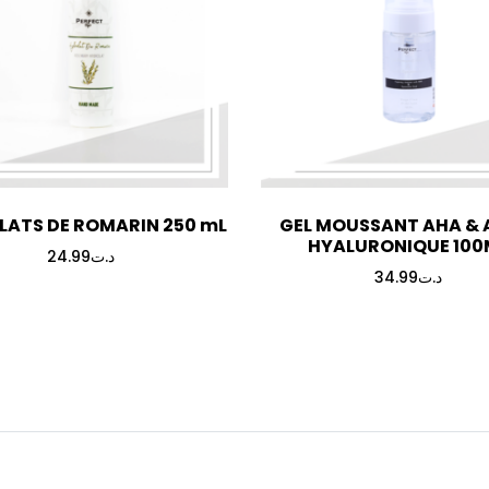
ATS DE ROMARIN 250 mL
GEL MOUSSANT AHA & 
HYALURONIQUE 100
24.99
د.ت
34.99
د.ت