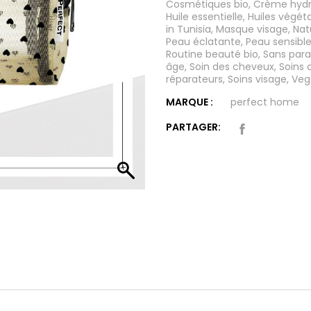
Cosmétiques bio
,
Crème hydr
Huile essentielle
,
Huiles végét
in Tunisia
,
Masque visage
,
Nat
Peau éclatante
,
Peau sensibl
Routine beauté bio
,
Sans par
âge
,
Soin des cheveux
,
Soins c
réparateurs
,
Soins visage
,
Veg
MARQUE :
perfect home
PARTAGER: