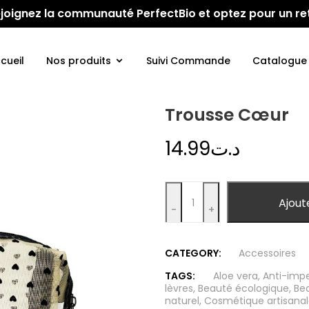
 Rejoignez la communauté PerfectBio et optez pour un re
cueil
Nos produits
Suivi Commande
Catalogue
Trousse Cœur
14.99
د.ت
Quantity
Ajout
-
+
CATEGORY:
Accessoires
TAGS:
Aloe vera
,
Anti-impe
lèvres
,
Beauté écologique
,
Be
naturel
,
Cosmétique artisana