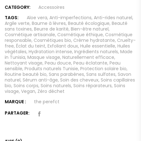
CATEGORY:
Accessoires
TAGS:
Aloe vera
,
Anti-imperfections
,
Anti-rides naturel
,
Argile verte
,
Baume à lèvres
,
Beauté écologique
,
Beauté
sans toxines
,
Beurre de karité
,
Bien-être naturel
,
Cosmétique artisanale
,
Cosmétique éthique
,
Cosmétique
responsable
,
Cosmétiques bio
,
Crème hydratante
,
Cruelty-
free
,
Éclat du teint
,
Exfoliant doux
,
Huile essentielle
,
Huiles
végétales
,
Hydratation intense
,
Ingrédients naturels
,
Made
in Tunisia
,
Masque visage
,
Naturellement efficace
,
Nettoyant visage
,
Peau douce
,
Peau éclatante
,
Peau
sensible
,
Produits naturels Tunisie
,
Protection solaire bio
,
Routine beauté bio
,
Sans parabènes
,
Sans sulfates
,
Savon
naturel
,
Sérum anti-âge
,
Soin des cheveux
,
Soins capillaires
bio
,
Soins corps
,
Soins naturels
,
Soins réparateurs
,
Soins
visage
,
Vegan
,
Zéro déchet
MARQUE :
the perefct
PARTAGER: