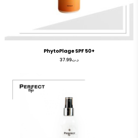
PhytoPlage SPF 50+
37.99
د.ت