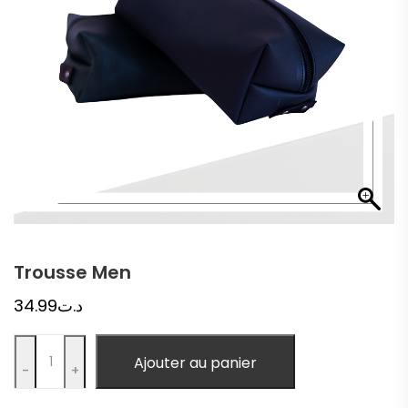
Trousse Men
34.99
د.ت
Quantity
Ajouter au panier
-
+